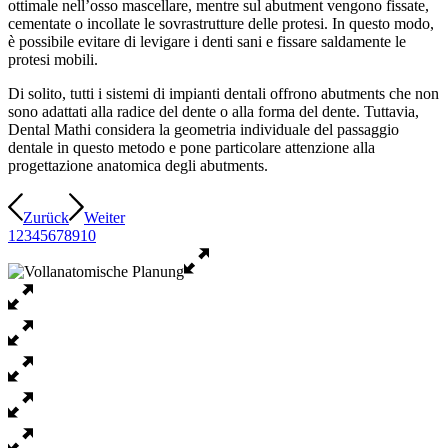
ottimale nell’osso mascellare, mentre sul abutment vengono fissate,
cementate o incollate le sovrastrutture delle protesi. In questo modo,
è possibile evitare di levigare i denti sani e fissare saldamente le
protesi mobili.
Di solito, tutti i sistemi di impianti dentali offrono abutments che non
sono adattati alla radice del dente o alla forma del dente. Tuttavia,
Dental Mathi considera la geometria individuale del passaggio
dentale in questo metodo e pone particolare attenzione alla
progettazione anatomica degli abutments.
Zurück
Weiter
1
2
3
4
5
6
7
8
9
10