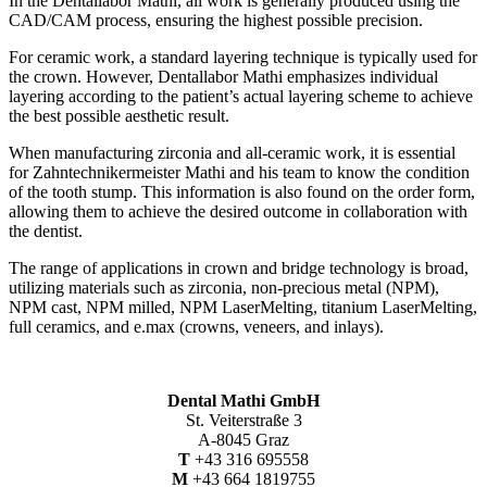
In the Dentallabor Mathi, all work is generally produced using the
CAD/CAM process, ensuring the highest possible precision.
For ceramic work, a standard layering technique is typically used for
the crown. However, Dentallabor Mathi emphasizes individual
layering according to the patient’s actual layering scheme to achieve
the best possible aesthetic result.
When manufacturing zirconia and all-ceramic work, it is essential
for Zahntechnikermeister Mathi and his team to know the condition
of the tooth stump. This information is also found on the order form,
allowing them to achieve the desired outcome in collaboration with
the dentist.
The range of applications in crown and bridge technology is broad,
utilizing materials such as zirconia, non-precious metal (NPM),
NPM cast, NPM milled, NPM LaserMelting, titanium LaserMelting,
full ceramics, and e.max (crowns, veneers, and inlays).
Dental Mathi GmbH
St. Veiterstraße 3
A-8045 Graz
T
+43 316 695558
M
+43 664 1819755